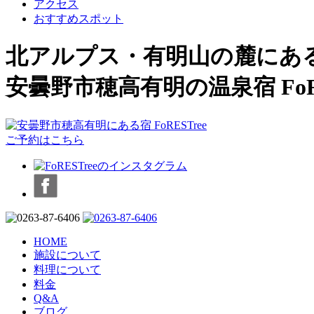
アクセス
おすすめスポット
北アルプス・有明山の麓にあ
安曇野市穂高有明の温泉宿 FoRE
ご予約はこちら
HOME
施設について
料理について
料金
Q&A
ブログ