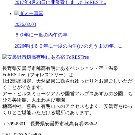
2017年4月23日に開業致しましたFoRESTr...
2026.02.03
６０年に一度の丙午の年
2026年は６０年に一度の丙午(ひのえうま)の年。...
長野県安曇野市穂高有明にあるペンション・宿・温泉
FoRESTree（フォレスツリー）は
1日2部屋限定、天然温泉に癒されゆったりとお過ごしいただ
くことができます。
アートヒルズミュージアムや国営アルプスあずみの公園、ち
ひろ美術館、大王わさび農園、
穂高神社、燕岳・有明山へのアクセスもよく、安曇野をゆっ
くりとご堪能いただける場所にあります。
〒399-8301
長野県安曇野市穂高有明8986-2
TEL. 0263-87-6406