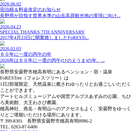
2026.06.02
宿泊税＆料金改定のお知らせ
長野県が目指す世界水準の山岳高原観光地の実現に向け...
2026.04.23
SPECIAL THANKS 7TH ANNIVERSARY
2017年4月23日に開業致しましたFoRESTr...
2026.02.03
６０年に一度の丙午の年
2026年は６０年に一度の丙午(ひのえうま)の年。...
長野県安曇野市穂高有明にあるペンション・宿・温泉
FoRESTree（フォレスツリー）は
1日2部屋限定、天然温泉に癒されゆったりとお過ごしいただく
ことができます。
アートヒルズミュージアムや国営アルプスあずみの公園、ちひ
ろ美術館、大王わさび農園、
穂高神社、燕岳・有明山へのアクセスもよく、安曇野をゆっく
りとご堪能いただける場所にあります。
〒399-8301
長野県安曇野市穂高有明8986-2
TEL. 0263-87-6406