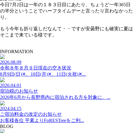
今日7月2日は一年の１８３日目にあたり、ちょうど一年365日
の半分ということでハーフタイムデーと言ったり言わなかった
り。
もう今年も折り返しだなんて・・ですが安曇野にも確実に夏は
そこまで来ている様です。
INFORMATION
2026.08.09
令和８年８月９日現在の空き状況
8月9日(日)✕、10日(月)✕、11日(火祝)✕...
2026.04.01
宿泊税のお知らせ
2026年6月から長野県内に宿泊される方を対象に、...
2024.04.15
ご宿泊料金の改定のお知らせ
お客様各位 平素よりFoRESTreeをご利...
BLOG